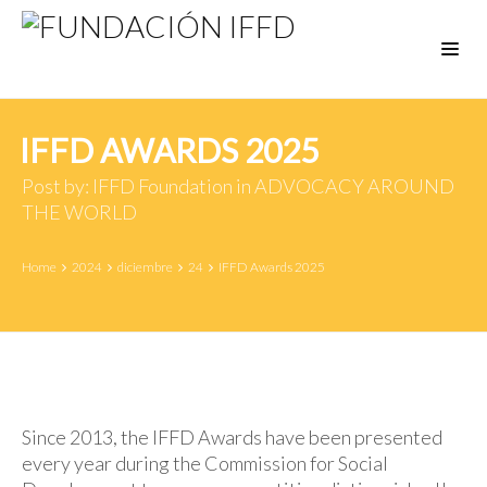
IFFD AWARDS 2025
Post by:
IFFD Foundation
in
ADVOCACY
AROUND
THE WORLD
Home
2024
diciembre
24
IFFD Awards 2025
Since 2013, the IFFD Awards have been presented
every year during the Commission for Social